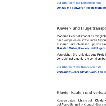
Zur Übersicht der Kundendienste
Umzug mit schweren Teilen leicht g
Klavier- und Flügeltransp
Moderne Geschäftsmodelle ermögliche
nach kompetenten sowie fairen Anspr
ersparen, leite ich diesen Tipp von e
Karsten Müller, Klavier- und Flügelt
Vergleichen Sie ruhig das
gute Preis-
sensible Instrumente, die vor allem b
Zur Übersicht der Kundendienste
Vertrauensvoller Klavierkauf - Fair 
Klavier kaufen und verkau
Kunden baten mich, sie beim
Klavier
bei
Piano-Schnell
in Kronach über ein