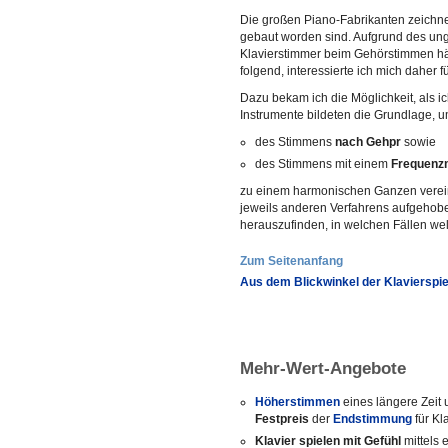
Die großen Piano-Fabrikanten zeichne
gebaut worden sind. Aufgrund des ung
Klavierstimmer beim Gehörstimmen hä
folgend, interessierte ich mich daher
Dazu bekam ich die Möglichkeit, als i
Instrumente bildeten die Grundlage, 
des Stimmens
nach Gehpr
sowie
des Stimmens mit einem
Frequenz
zu einem harmonischen Ganzen vereine
jeweils anderen Verfahrens aufgehoben
herauszufinden, in welchen Fällen we
Zum Seitenanfang
Aus dem Blickwinkel der Klavierspie
Mehr-Wert-Angebote
Höherstimmen
eines längere Zeit
Festpreis
der
Endstimmung
für Kl
Klavier spielen mit Gefühl
mittels