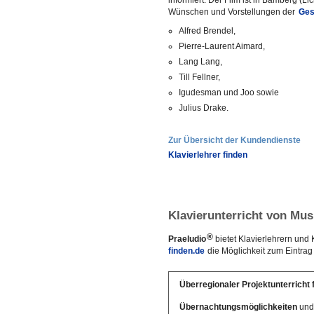
informiert. Der Film ist in Bamberg (
Lic
Wünschen und Vorstellungen der
Ges
Alfred Brendel,
Pierre-Laurent Aimard,
Lang Lang,
Till Fellner,
Igudesman und Joo sowie
Julius Drake.
Zur Übersicht der Kundendienste
Klavierlehrer finden
Klavierunterricht von Mu
®
Praeludio
bietet Klavierlehrern und
finden.de
die Möglichkeit zum Eintrag
Überregionaler Projektunterricht 
Übernachtungsmöglichkeiten
und 