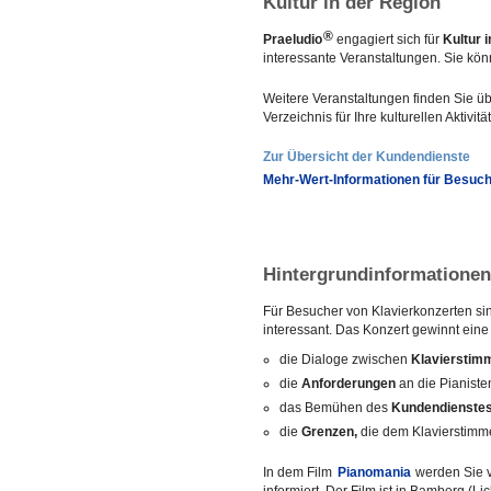
Kultur in der Region
®
Praeludio
engagiert sich für
Kultur 
interessante Veranstaltungen. Sie kön
Weitere Veranstaltungen finden Sie 
Verzeichnis für Ihre kulturellen Aktivitä
Zur Übersicht der Kundendienste
Mehr-Wert-Informationen für Besuch
Hintergrundinformationen
Für Besucher von Klavierkonzerten s
interessant. Das Konzert gewinnt eine
die Dialoge zwischen
Klavierstim
die
Anforderungen
an die Pianiste
das Bemühen des
Kundendienstes
die
Grenzen,
die dem Klavierstimme
In dem Film
Pianomania
werden Sie v