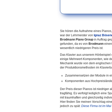
Sie hören die Aufnahme eines Pianos,
war der Lehrmeister von
Ignaz Bösend
Brodmann Piano Group
in Auftrag ge
gefunden, da es von
Brodmann
einen 
wesentlich niedrigeren Preis ist.
Das Klavier aus unserem Hörbeispiel o
einige Mehrwert-Komponenten, wie 
Mechanik wurde von dem englischen 
der Produktionsmethoden im Klavierb
Zusammensetzen der Module in ein
Komponenten aus Hochpreislände
Der Preis dieser Pianos ist niedriger 
tragfähig. Es verfolgt lediglich eine 
mit traumhaften und gleichzeitig indi
Hier finden Sie meinen Vorschlag ein
jedoch zu spät:
Diese Firma ist im Ma