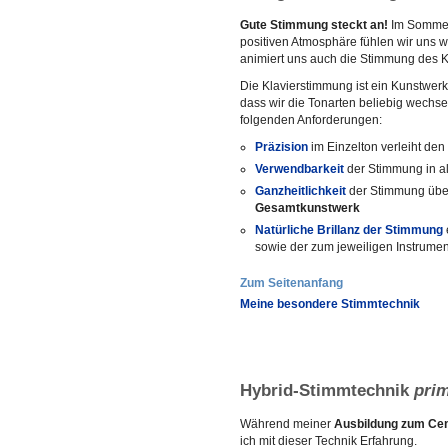
Gute Stimmung steckt an!
Im Sommer 
positiven Atmosphäre fühlen wir uns w
animiert uns auch die Stimmung des K
Die Klavierstimmung ist ein Kunstwerk
dass wir die Tonarten beliebig wechs
folgenden Anforderungen:
Präzision
im Einzelton verleiht den
Verwendbarkeit
der Stimmung in al
Ganzheitlichkeit
der Stimmung über
Gesamtkunstwerk
Natürliche Brillanz der Stimmung
sowie der zum jeweiligen Instrum
Zum Seitenanfang
Meine besondere Stimmtechnik
Hybrid-Stimmtechnik
pri
Während meiner
Ausbildung zum Cem
ich mit dieser Technik Erfahrung.