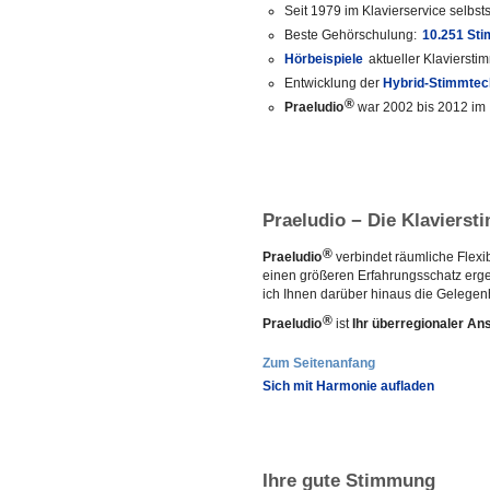
Seit 1979 im Klavierservice selbst
Beste Gehörschulung:
10.251 Sti
Hörbeispiele
aktueller Klavierst
Entwicklung der
Hybrid-Stimmtec
®
Praeludio
war 2002 bis 2012 im
Praeludio
Die Klavierst
−
®
Praeludio
verbindet räumliche Flexib
einen größeren Erfahrungsschatz erge
ich Ihnen darüber hinaus die Gelegen
®
Praeludio
ist
Ihr überregionaler An
Zum Seitenanfang
Sich mit Harmonie aufladen
Ihre gute Stimmung