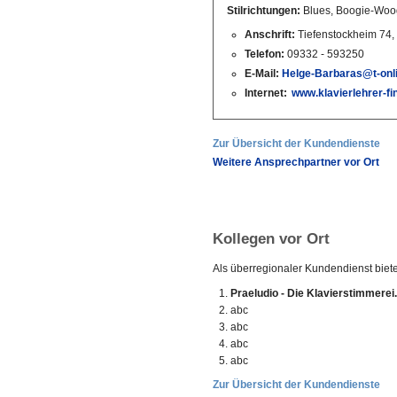
Stilrichtungen:
Blues, Boogie-Woog
Anschrift:
Tiefenstockheim 74
Telefon:
09332 - 593250
E-Mail:
Helge-Barbaras@t-onl
Internet:
www.klavierlehrer-fi
Zur Übersicht der Kundendienste
Weitere Ansprechpartner vor Ort
Kollegen vor Ort
Als überregionaler Kundendienst biet
Praeludio - Die Klavierstimmerei.
abc
abc
abc
abc
Zur Übersicht der Kundendienste