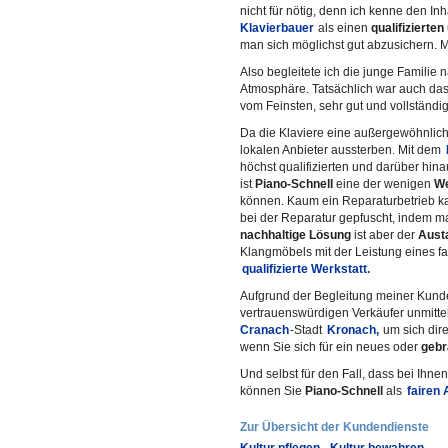
nicht für nötig, denn ich kenne den In
Klavierbauer
als einen
qualifizierte
man sich möglichst gut abzusichern. M
Also begleitete ich die junge Familie 
Atmosphäre. Tatsächlich war auch da
vom Feinsten, sehr gut und vollständi
Da die Klaviere eine außergewöhnliche
lokalen Anbieter aussterben. Mit dem
höchst qualifizierten und darüber hin
ist
Piano-Schnell
eine der wenigen
We
können. Kaum ein Reparaturbetrieb k
bei der Reparatur gepfuscht, indem ma
nachhaltige Lösung
ist aber der
Aust
Klangmöbels mit der Leistung eines f
qualifizierte Werkstatt.
Aufgrund der Begleitung meiner Kund
vertrauenswürdigen Verkäufer unmitt
Cranach
-Stadt
Kronach,
um sich dir
wenn Sie sich für ein neues oder
gebr
Und selbst für den Fall, dass bei Ihne
können Sie
Piano-Schnell
als
fairen
Zur Übersicht der Kundendienste